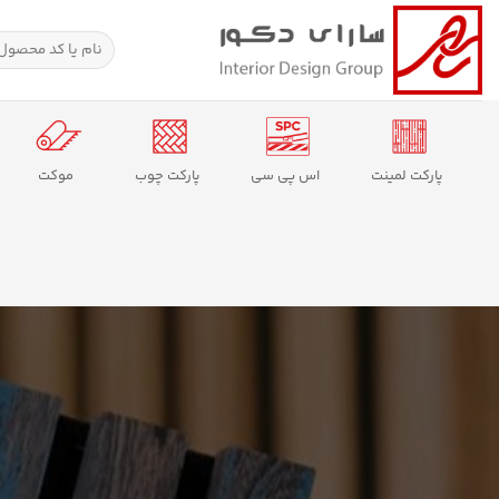
Ski
t
جستجو
برای:
conten
پارکت لمینت
اس پی سی
پارکت چوب
موکت