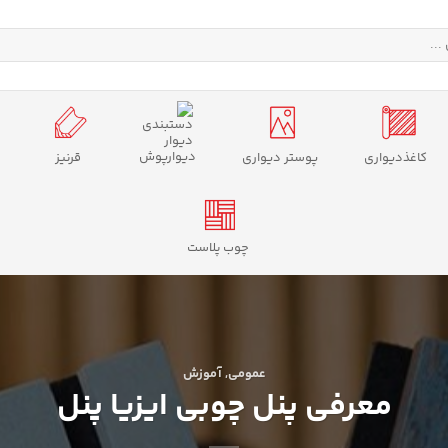
دیوارپوش
کاغذدیواری
پوستر دیواری
قرنیز
چوب پلاست
عمومی
,
آموزش
معرفی پنل چوبی ایزیا پنل