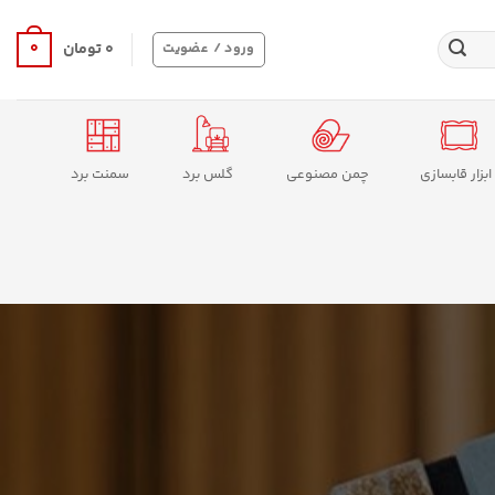
0
ورود / عضویت
۰
تومان
ابزار قابسازی
چمن مصنوعی
گلس برد
سمنت برد