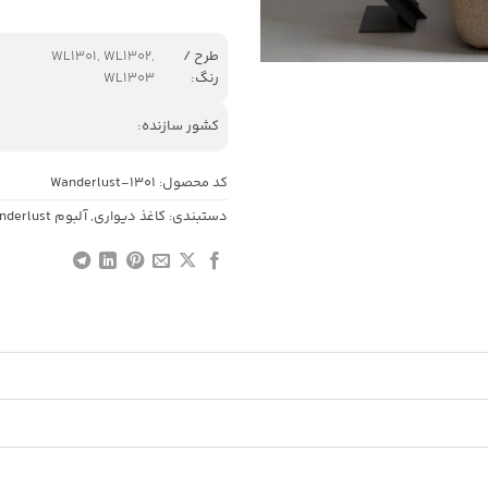
طرح /
WL1301, WL1302,
رنگ:
WL1303
کشور سازنده:
کد محصول:
Wanderlust-1301
دستبندی:
کاغذ دیواری
,
آلبوم Wanderlust