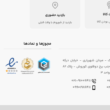
 کالا
بازدید حضوری
بودن کالا
بازدید از شوروم با وقت قبلی
مجوزها و نمادها
 - میدان شهریاری - خیابان درکه
(داوودیان) - جنب برج دوقلوی کوروش - پلاک 82
احد 3
021-91006411
09901986411