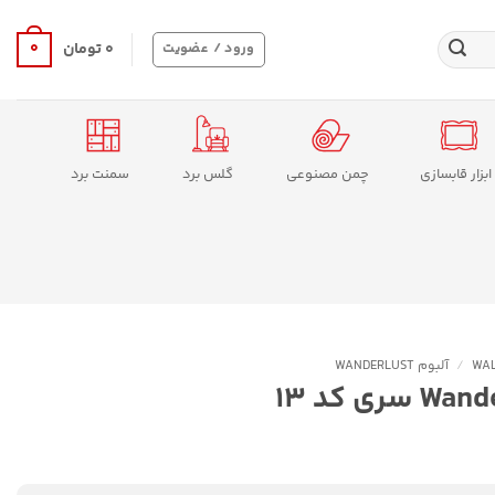
0
ورود / عضویت
۰
تومان
ابزار قابسازی
چمن مصنوعی
گلس برد
سمنت برد
/
آلبوم WANDERLUST