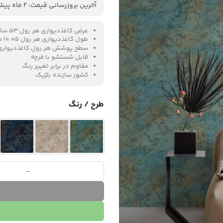
آخرین بروزرسانی قیمت: 2 ماه پیش
عرض کاغذدیواری هر رول 53 سانتیمتر
طول کاغذدیواری هر رول 10.05 متر
سطح پوشش هر رول کاغذدیواری 5 مترمرب
قابل شستشو با فرچه
مقاوم در برابر تغییر رنگ
کشور سازنده بلژیک
طرح / رنگ
کاغذ دیواری Wanderlust سری کد 13 عدد