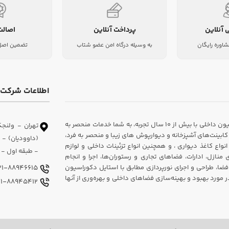
 آنلاین
پرداخت آنلاین
اصالت
شاوره رایگان
به وسیله درگاه امن عضو شتاب
تضمین اصل 
اطلاعات شرکت
شرکت دکوراسیون داخلی سارای، یکی از پیشروان در زمینه طراحی و اجرای دکوراسیون داخلی با بیش از ۱۰ سال تجربه، به شما خدمات منحصر به
تهران - ولنجک
ابینت‌های آشپزخانه و دیوارپوش های زیبا و منحصر به فرد،
اع کاغذ دیواری ، و همچنین انواع تزئینات داخلی و لوازم
- طبقه اول - و
ازل، ادارات، فضاهای تجاری و رستوران‌ها، اجرا و انجام
فضا، طراحی و اجرای نورپردازی مطابق با استایل دکوراسیون
021-88946615
ورد بهبود و بهینه‌سازی فضاهای داخلی و بهره‌وری از آنها
021-88945412