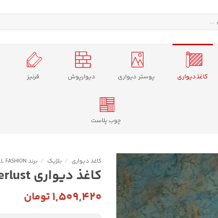
کاغذدیواری
پوستر دیواری
دیوارپوش
قرنیز
چوب پلاست
کاغذ دیواری
/
بلژیک
/
برند WALL FASHION
کاغذ دیواری Wanderlust سری کد 13
۱,۵۰۹,۴۲۰
تومان