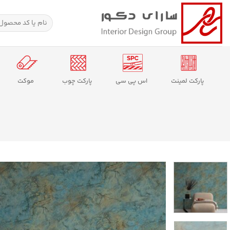
Ski
t
جستجو
برای:
conten
پارکت لمینت
اس پی سی
پارکت چوب
موکت