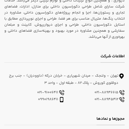
دیواری ، و همچنین انواع تزئینات داخلی و لوازم تزئینی دیگر می‌باشد. خدمات
شرکت سارای شامل طراحی دکوراسیون داخلی برای منازل، ادارات، فضاهای
تجاری و رستوران‌ها، اجرا و انجام پروژه‌های دکوراسیون داخلی، مشاوره در
انتخاب رنگ‌ها، متریال مناسب برای هر فضا، طراحی و اجرای نورپردازی مطابق با
استایل دکوراسیون داخلی، طراحی و اجرای دیواررپوش، کابینت و مبلمان
سفارشی و همچنین مشاوره در مورد بهبود و بهینه‌سازی فضاهای داخلی و
بهره‌وری از آنها می‌باشد.
اطلاعات شرکت
تهران - ولنجک - میدان شهریاری - خیابان درکه (داوودیان) - جنب برج
دوقلوی کوروش - پلاک 82 - طبقه اول - واحد 3
021-91006411
021-88946615
09901986411
021-88945412
مجوزها و نمادها