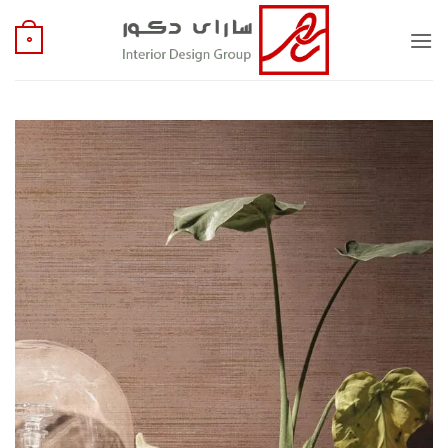
Ski
t
0
conten