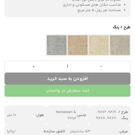
مناسب مکان های مسکونی و اداری
مساحت هر رول 5 متر مربع
طرح / رنگ
کاغذدیواری Trame | Cristiana Masi عدد
افزودن به سبد خرید
ثبت سفارش در واتساپ
طرح /
9871, 9872,
Nonwoven &
جنس:
طول:
10 متر
رنگ:
9877, 9878
Vinyl
عرض:
53 سانتیمتر
کشور سازنده:
ایتالیا