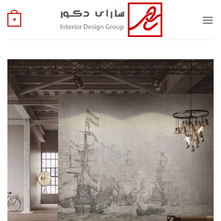
Ski
t
0
conten