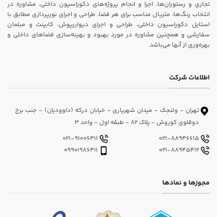
تجاری و رستوران‌ها، اجرا و انجام پروژه‌های دکوراسیون داخلی، مشاوره در
انتخاب رنگ‌ها، متریال مناسب برای هر فضا، طراحی و اجرای نورپردازی مطابق با
استایل دکوراسیون داخلی، طراحی و اجرای دیواررپوش، کابینت و مبلمان
سفارشی و همچنین مشاوره در مورد بهبود و بهینه‌سازی فضاهای داخلی و
بهره‌وری از آنها می‌باشد.
اطلاعات شرکت
تهران - ولنجک - میدان شهریاری - خیابان درکه (داوودیان) - جنب برج
دوقلوی کوروش - پلاک 82 - طبقه اول - واحد 3
021-91006411
021-88946615
09901986411
021-88945412
مجوزها و نمادها