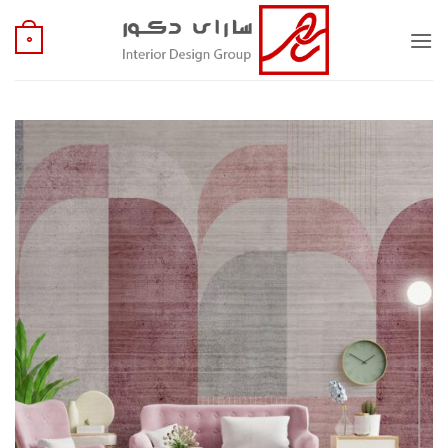
Ski
t
0
conten