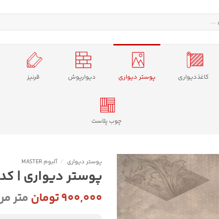
کاغذدیواری
پوستر دیواری
دیوارپوش
قرنیز
چوب پلاست
پوستر دیواری
/
آلبوم MASTER
پوستر دیواری | کد CA8-003
۹۰۰,۰۰۰
تومان
متر مر