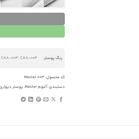
رنگ پوستر:
CA8-003, CA8-004
کد محصول:
Master 003
دستبندی:
آلبوم Master
,
پوستر دیواری