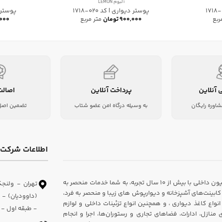
آلبوم LEMON
پوستر دیواری | کد 020-1718
پوستر دیو
ربع
۹۰۰,۰۰۰
تومان
متر مربع
۰۰۰
 آنلاین
پرداخت آنلاین
اصالت
شاوره رایگان
به وسیله درگاه امن عضو شتاب
تضمین اصل 
اطلاعات شرکت
شرکت دکوراسیون داخلی سارای، یکی از پیشروان در زمینه طراحی و اجرای دکوراسیون داخلی با بیش از ۱۰ سال تجربه، به شما خدمات منحصر به
تهران - ولنجک
ابینت‌های آشپزخانه و دیوارپوش های زیبا و منحصر به فرد،
اع کاغذ دیواری ، و همچنین انواع تزئینات داخلی و لوازم
- طبقه اول - و
ازل، ادارات، فضاهای تجاری و رستوران‌ها، اجرا و انجام