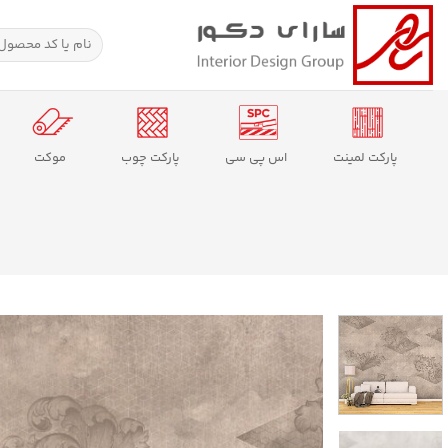
Ski
t
جستجو
برای:
conten
پارکت لمینت
اس پی سی
پارکت چوب
موکت