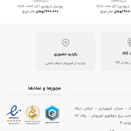
آلبوم LEMON
آلبوم LEMON
اری | کد 010-1718
پوستر دیواری | کد 007-1718
۹۰۰,
تومان
متر مربع
۹۰۰,۰۰۰
تومان
متر مربع
 کالا
بازدید حضوری
بودن کالا
بازدید از شوروم با وقت قبلی
مجوزها و نمادها
 - میدان شهریاری - خیابان درکه
(داوودیان) - جنب برج دوقلوی کوروش - پلاک 82
احد 3