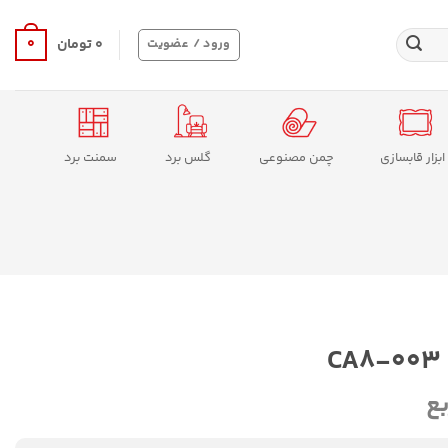
0
ورود / عضویت
۰
تومان
ابزار قابسازی
چمن مصنوعی
گلس برد
سمنت برد
بع