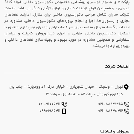
پارکت‌های متنوع، لوستر و روشنایی مخصوص دکوراسیون داخلی، انواع کاغذ
دیواری ، و همچنین انواع تزئینات داخلی و لوازم تزئینی دیگر می‌باشد. خدمات
شرکت سارای شامل طراحی دکوراسیون داخلی برای منازل، ادارات، فضاهای
تجاری و رستوران‌ها، اجرا و انجام پروژه‌های دکوراسیون داخلی، مشاوره در
انتخاب رنگ‌ها، متریال مناسب برای هر فضا، طراحی و اجرای نورپردازی مطابق با
استایل دکوراسیون داخلی، طراحی و اجرای دیواررپوش، کابینت و مبلمان
سفارشی و همچنین مشاوره در مورد بهبود و بهینه‌سازی فضاهای داخلی و
بهره‌وری از آنها می‌باشد.
اطلاعات شرکت
تهران - ولنجک - میدان شهریاری - خیابان درکه (داوودیان) - جنب برج
دوقلوی کوروش - پلاک 82 - طبقه اول - واحد 3
021-91006411
021-88946615
09901986411
021-88945412
مجوزها و نمادها