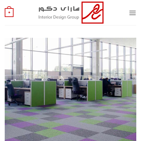
Ski
t
0
conten