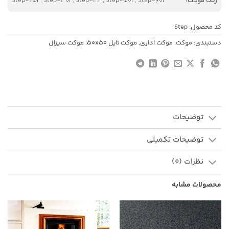
رنگ موکت:
Step-25F, Step-30F, Step-41F, Step-50F, Step-60F
کد محصول:
Step
دستبندی:
موکت
,
موکت اداری
,
موکت تایل 50x50
,
موکت سیزال
توضیحات
توضیحات تکمیلی
نظرات (0)
محصولات مشابه