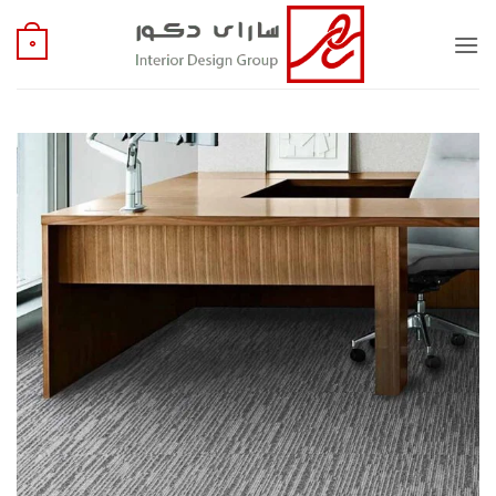
Ski
t
0
conten