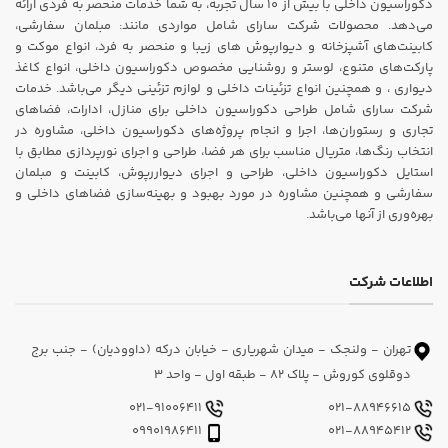
دکوراسیون داخلی با بیش از ۱۰ سال تجربه، به شما خدمات منحصر به فردی ارائه
می‌دهد. محصولات شرکت سارای شامل مواردی مانند: مبلمان سفارشی،
کابینت‌های آشپزخانه و دیوارپوش های زیبا و منحصر به فرد، انواع موکت و
پارکت‌های متنوع، لوستر و روشنایی مخصوص دکوراسیون داخلی، انواع کاغذ
دیواری ، و همچنین انواع تزئینات داخلی و لوازم تزئینی دیگر می‌باشد. خدمات
شرکت سارای شامل طراحی دکوراسیون داخلی برای منازل، ادارات، فضاهای
تجاری و رستوران‌ها، اجرا و انجام پروژه‌های دکوراسیون داخلی، مشاوره در
انتخاب رنگ‌ها، متریال مناسب برای هر فضا، طراحی و اجرای نورپردازی مطابق با
استایل دکوراسیون داخلی، طراحی و اجرای دیواررپوش، کابینت و مبلمان
سفارشی و همچنین مشاوره در مورد بهبود و بهینه‌سازی فضاهای داخلی و
بهره‌وری از آنها می‌باشد.
اطلاعات شرکت
تهران - ولنجک - میدان شهریاری - خیابان درکه (داوودیان) - جنب برج
دوقلوی کوروش - پلاک 82 - طبقه اول - واحد 3
021-91006411
021-88946615
09901986411
021-88945412