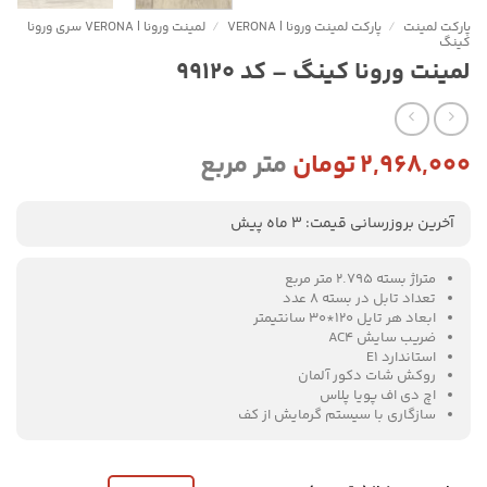
پارکت لمینت
/
پارکت لمینت ورونا | VERONA
/
لمینت ورونا | VERONA سری ورونا
کینگ
لمینت ورونا کینگ – کد 99120
۲,۹۶۸,۰۰۰
تومان
متر مربع
آخرین بروزرسانی قیمت: 3 ماه پیش
متراژ بسته 2.795 متر مربع
تعداد تابل در بسته 8 عدد
ابعاد هر تایل 120*30 سانتیمتر
ضریب سایش AC4
استاندارد E1
روکش شات دکور آلمان
اچ دی اف پویا پلاس
سازگاری با سیستم گرمایش از کف