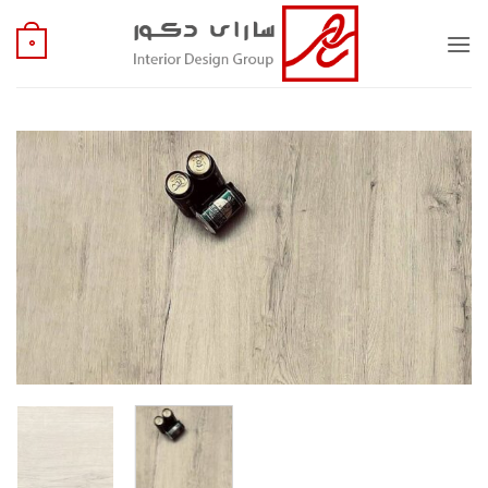
Ski
t
0
conten