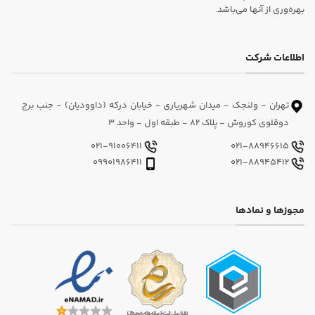
بهره‌وری از آنها می‌باشد.
اطلاعات شرکت
تهران - ولنجک - میدان شهریاری - خیابان درکه (داوودیان) - جنب برج
دوقلوی کوروش - پلاک 82 - طبقه اول - واحد 3
021-91006411
021-88946615
09901986411
021-88945412
مجوزها و نمادها