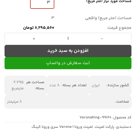
مساحت مورد نیاز (متر مربع)
مساحت (متر مربع) واقعی
3
مجموع قیمت
8,295,560 تومان
لمینت ورونا کینگ - کد 99120 عدد
افزودن به سبد خرید
ثبت سفارش در واتساپ
مساحت هر
2.795
کشور سازنده:
ایران
تعداد هر بسته:
8 عدد
بسته:
مترمربع
ضخامت:
8 میلیمتر
کد محصول:
VeronaKing-99120
دستبندی:
پارکت لمینت
,
لمینت ورونا | Verona سری ورونا کینگ