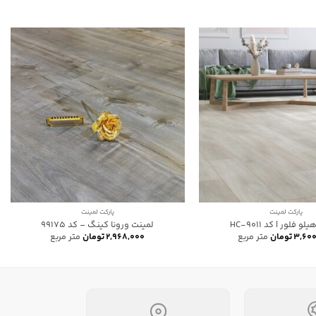
پارکت لمینت
پارکت لمینت
و فلور | کد HC-9011
لمینت ورونا کینگ – کد 99175
۳,۶۰۰
تومان
متر مربع
۲,۹۶۸,۰۰۰
تومان
متر مربع