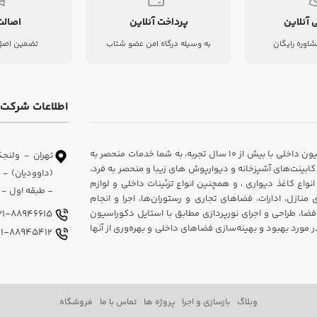
 آنلاین
پرداخت آنلاین
اصالت
شاوره رایگان
به وسیله درگاه امن عضو شتاب
تضمین اصل 
اطلاعات شرکت
شرکت دکوراسیون داخلی سارای، یکی از پیشروان در زمینه طراحی و اجرای دکوراسیون داخلی با بیش از ۱۰ سال تجربه، به شما خدمات منحصر به
تهران - ولنجک
ابینت‌های آشپزخانه و دیوارپوش های زیبا و منحصر به فرد،
اع کاغذ دیواری ، و همچنین انواع تزئینات داخلی و لوازم
- طبقه اول - و
ازل، ادارات، فضاهای تجاری و رستوران‌ها، اجرا و انجام
فضا، طراحی و اجرای نورپردازی مطابق با استایل دکوراسیون
021-88946615
ورد بهبود و بهینه‌سازی فضاهای داخلی و بهره‌وری از آنها
021-88945412
وبلاگ
بازسازی و اجرا
پروژه ها
تماس با ما
فروشگاه