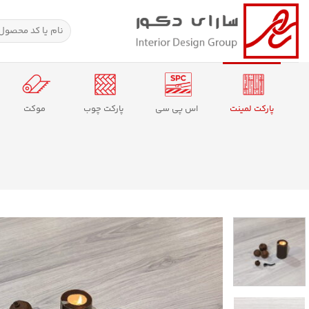
Ski
t
جستجو
برای:
conten
پارکت لمینت
اس پی سی
پارکت چوب
موکت