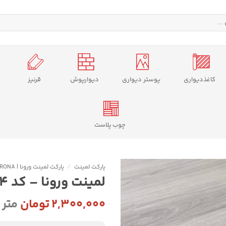
کاغذدیواری
پوستر دیواری
دیوارپوش
قرنیز
چوب پلاست
پارکت لمینت
/
پارکت لمینت ورونا | VERONA
لمینت ورونا – کد 77124
۲,۳۰۰,۰۰۰
تومان
متر 