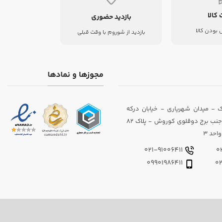
 کالا
بازدید حضوری
بودن کالا
بازدید از شوروم با وقت قبلی
مجوزها و نمادها
 - میدان شهریاری - خیابان درکه
(داوودیان) - جنب برج دوقلوی کوروش - پلاک 82
احد 3
021-91006411
09901986411