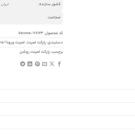
کشور سازنده:
ایران
ضخامت:
کد محصول:
Verona-77124
دستبندی:
پارکت لمینت
,
لمینت ورونا | Verona سری ورونا
برچسب:
پارکت لمینت روشن