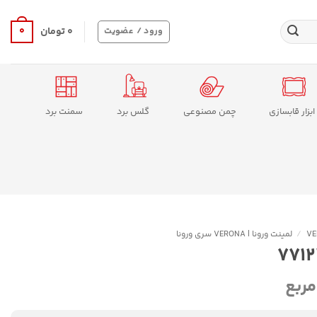
0
ورود / عضویت
۰
تومان
ابزار قابسازی
چمن مصنوعی
گلس برد
سمنت برد
/
لمینت ورونا | VERONA سری ورونا
مربع