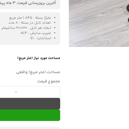
آخرین بروزرسانی قیمت: 3 ماه پیش
متراژ بسته : 1.845 متر مربع
تعداد تابل در بسته : 8 عدد
ابعاد هر تایل : 120*20 سانتیمتر
ضریب سایش : AC4
استاندارد : E1
مساحت مورد نیاز (متر مربع)
مساحت (متر مربع) واقعی
مجموع قیمت
لمینت ورونا - کد 77124 عدد