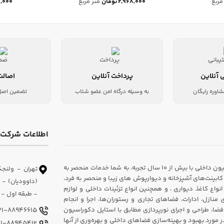
مربع
۲,۹۶۸,۰۰۰
تومان
متر مربع
,۰۰۰
 آنلاین
پرداخت آنلاین
اصالت
شاوره رایگان
به وسیله درگاه امن عضو شتاب
تضمین اصل 
اطلاعات شرکت
شرکت دکوراسیون داخلی سارای، یکی از پیشروان در زمینه طراحی و اجرای دکوراسیون داخلی با بیش از ۱۰ سال تجربه، به شما خدمات منحصر به
تهران - ولنجک
ابینت‌های آشپزخانه و دیوارپوش های زیبا و منحصر به فرد،
اع کاغذ دیواری ، و همچنین انواع تزئینات داخلی و لوازم
- طبقه اول - و
ازل، ادارات، فضاهای تجاری و رستوران‌ها، اجرا و انجام
فضا، طراحی و اجرای نورپردازی مطابق با استایل دکوراسیون
021-88946615
ورد بهبود و بهینه‌سازی فضاهای داخلی و بهره‌وری از آنها
021-88945412