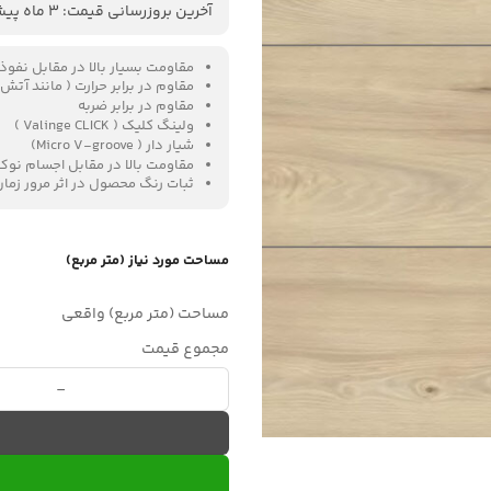
آخرین بروزرسانی قیمت: 3 ماه پیش
مقاومت بسیار بالا در مقابل نفوذ
مقاوم در برابر حرارت ( مانند آتش
مقاوم در برابر ضربه
ولینگ کلیک ( Valinge CLICK )
شیار دار ( Micro V-groove)
مقاومت بالا در مقابل اجسام نو
ثبات رنگ محصول در اثر مرور زما
مساحت مورد نیاز (متر مربع)
مساحت (متر مربع) واقعی
مجموع قیمت
لمینت هیلو کد HC 5011 عدد