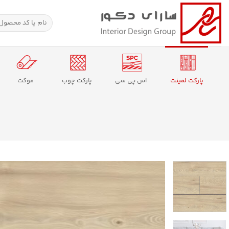
Ski
t
جستجو
برای:
conten
پارکت لمینت
اس پی سی
پارکت چوب
موکت