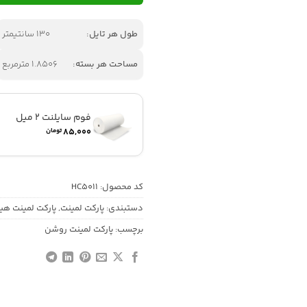
طول هر تایل:
130 سانتیمتر
مساحت هر بسته:
1.8506 مترمربع
فوم سایلنت 2 میل
۸۵,۰۰۰
تومان
کد محصول:
HC5011
دستبندی:
پارکت لمینت
,
پارکت لمینت هیلو فلور 
برچسب:
پارکت لمینت روشن