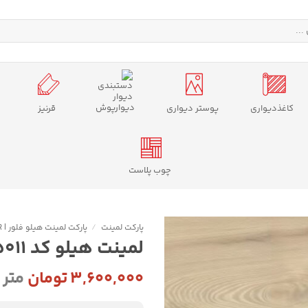
دیوارپوش
کاغذدیواری
پوستر دیواری
قرنیز
چوب پلاست
پارکت لمینت
/
پارکت لمینت هیلو فلور | HILO FLOOR
لمینت هیلو کد HC 5011
۳,۶۰۰,۰۰۰
تومان
متر 