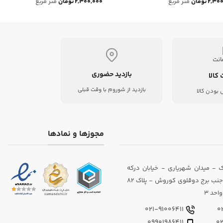
۲,۳۰۰
تومان
متر مربع
۲,۳۰۰,۰۰۰
تومان
متر مربع
بازدید حضوری
 کالا
بازدید از شوروم با وقت قبلی
بودن کالا
مجوزها و نمادها
 - میدان شهریاری - خیابان درکه
(داوودیان) - جنب برج دوقلوی کوروش - پلاک 82
احد 3
021-91006411
09901986411