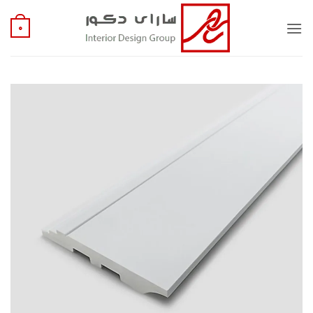
Ski
t
0
conten