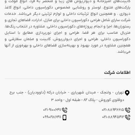
کابینت‌های آشپزخانه و دیوارپوش های زیبا و منحصر به فرد، انواع موکت و
پارکت‌های متنوع، لوستر و روشنایی مخصوص دکوراسیون داخلی، انواع کاغذ
دیواری ، و همچنین انواع تزئینات داخلی و لوازم تزئینی دیگر می‌باشد. خدمات
شرکت سارای شامل طراحی دکوراسیون داخلی برای منازل، ادارات، فضاهای تجاری و
رستوران‌ها، اجرا و انجام پروژه‌های دکوراسیون داخلی، مشاوره در انتخاب رنگ‌ها،
متریال مناسب برای هر فضا، طراحی و اجرای نورپردازی مطابق با استایل
دکوراسیون داخلی، طراحی و اجرای دیواررپوش، کابینت و مبلمان سفارشی و
همچنین مشاوره در مورد بهبود و بهینه‌سازی فضاهای داخلی و بهره‌وری از آنها
می‌باشد.
اطلاعات شرکت
تهران - ولنجک - میدان شهریاری - خیابان درکه (داوودیان) - جنب برج
دوقلوی کوروش - پلاک 82 - طبقه اول - واحد 3
021-91006411
021-88946615
09901986411
021-88945412