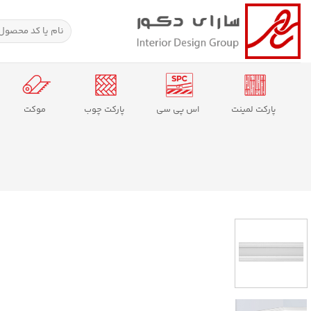
Ski
t
جستجو
برای:
conten
پارکت لمینت
اس پی سی
پارکت چوب
موکت