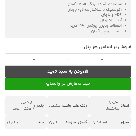
استفاده شده از رنگ OSMO آلمان
آکوستیک با ساختار سه‌لایه پایدار
MDF واناچای
آنتی باکتریال
انعطاف پذیری چرخش ۳۶۰ درجه
نصب سریع و آسان
فروش بر اساس هر پنل
دیوار پوش چوبی ایزیا پنل 1050 عدد
افزودن به سبد خرید
ثبت سفارش در واتساپ
280x60
MDF خام
ابعاد:
رنگ فلت پشت:
مشکی
جنس:
سانتیمتر
(روکش چوب)
سری:
استاندارد
کشور سازنده:
ایران
برند:
ایزیا پنل