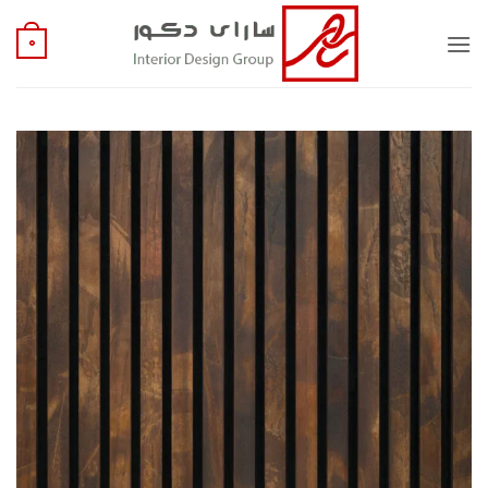
Ski
t
0
conten