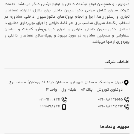
دیواری ، و همچنین انواع تزئینات داخلی و لوازم تزئینی دیگر می‌باشد. خدمات
شرکت سارای شامل طراحی دکوراسیون داخلی برای منازل، ادارات، فضاهای
تجاری و رستوران‌ها، اجرا و انجام پروژه‌های دکوراسیون داخلی، مشاوره در
انتخاب رنگ‌ها، متریال مناسب برای هر فضا، طراحی و اجرای نورپردازی مطابق با
استایل دکوراسیون داخلی، طراحی و اجرای دیواررپوش، کابینت و مبلمان
سفارشی و همچنین مشاوره در مورد بهبود و بهینه‌سازی فضاهای داخلی و
بهره‌وری از آنها می‌باشد.
اطلاعات شرکت
تهران - ولنجک - میدان شهریاری - خیابان درکه (داوودیان) - جنب برج
دوقلوی کوروش - پلاک 82 - طبقه اول - واحد 3
021-91006411
021-88946615
09901986411
021-88945412
مجوزها و نمادها