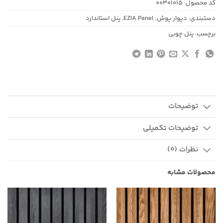
کد محصول:
00301015
دستبندی:
دیوار پوش
,
EZIA Panel
,
پنل استاندارد
برچسب:
پنل چوبی
توضیحات
توضیحات تکمیلی
نظرات (0)
محصولات مشابه