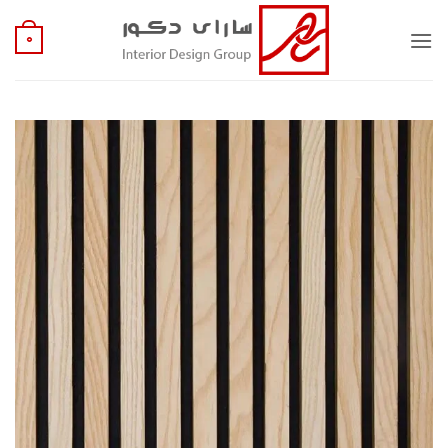
Ski
t
0
conten