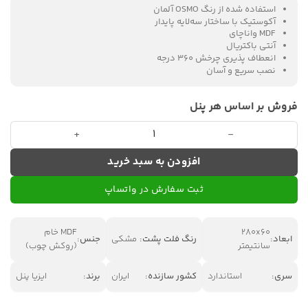
استفاده شده از رنگ OSMO آلمان
آکوستیک با ساختار سه‌لایه پایدار
MDF واناچای
آنتی باکتریال
انعطاف پذیری چرخش ۳۶۰ درجه
نصب سریع و آسان
فروش بر اساس هر پنل
دیوار پوش چوبی ایزیا پنل 1015 عدد
افزودن به سبد خرید
ثبت سفارش در واتساپ
280x60
MDF خام
ابعاد:
رنگ فلت پشت:
مشکی
جنس:
سانتیمتر
(روکش چوب)
سری:
استاندارد
کشور سازنده:
ایران
برند:
ایزیا پنل