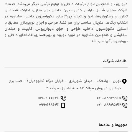
دیواری ، و همچنین انواع تزئینات داخلی و لوازم تزئینی دیگر می‌باشد. خدمات
شرکت سارای شامل طراحی دکوراسیون داخلی برای منازل، ادارات، فضاهای
تجاری و رستوران‌ها، اجرا و انجام پروژه‌های دکوراسیون داخلی، مشاوره در
انتخاب رنگ‌ها، متریال مناسب برای هر فضا، طراحی و اجرای نورپردازی مطابق با
استایل دکوراسیون داخلی، طراحی و اجرای دیواررپوش، کابینت و مبلمان
سفارشی و همچنین مشاوره در مورد بهبود و بهینه‌سازی فضاهای داخلی و
بهره‌وری از آنها می‌باشد.
اطلاعات شرکت
تهران - ولنجک - میدان شهریاری - خیابان درکه (داوودیان) - جنب برج
دوقلوی کوروش - پلاک 82 - طبقه اول - واحد 3
021-91006411
021-88946615
09901986411
021-88945412
مجوزها و نمادها