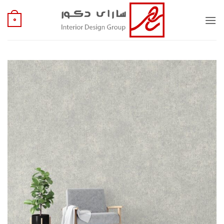
Ski
t
0
conten