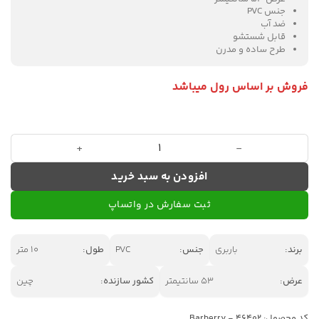
جنس PVC
ضد آب
قابل شستشو
طرح ساده و مدرن
فروش بر اساس رول میباشد
آلبوم کاغذ دیواری باربِری کد 46402 عدد
افزودن به سبد خرید
ثبت سفارش در واتساپ
برند:
باربری
جنس:
PVC
طول:
10 متر
عرض:
53 سانتیمتر
کشور سازنده:
چین
کد محصول:
Barberry - 46402