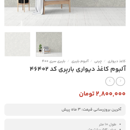
کاغذ دیواری
/
چینی
/
آلبوم باربری
/
باربری سری 400
آلبوم کاغذ دیواری باربِری کد 46402
۲,۸۰۰,۰۰۰
تومان
آخرین بروزرسانی قیمت: 3 ماه پیش
طول 10 متر
عرض 53 سانتیمتر