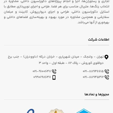
تجاری و رستوران‌ها، اجرا و انجام پروژه‌های دکوراسیون داخلی، مشاوره در
انتخاب رنگ‌ها، متریال مناسب برای هر فضا، طراحی و اجرای نورپردازی مطابق با
استایل دکوراسیون داخلی، طراحی و اجرای دیواررپوش، کابینت و مبلمان
سفارشی و همچنین مشاوره در مورد بهبود و بهینه‌سازی فضاهای داخلی و
بهره‌وری از آنها می‌باشد.
اطلاعات شرکت
تهران - ولنجک - میدان شهریاری - خیابان درکه (داوودیان) - جنب برج
دوقلوی کوروش - پلاک 82 - طبقه اول - واحد 3
021-91006411
021-88946615
09901986411
021-88945412
مجوزها و نمادها