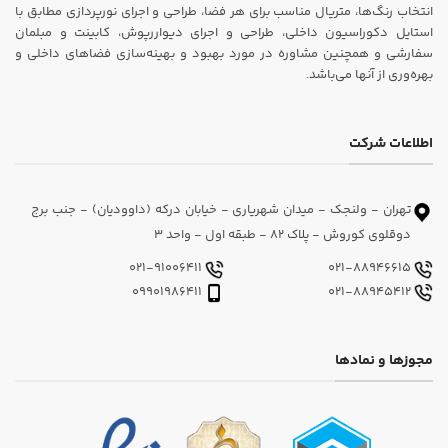
انتخاب رنگ‌ها، متریال مناسب برای هر فضا، طراحی و اجرای نورپردازی مطابق با
استایل دکوراسیون داخلی، طراحی و اجرای دیواررپوش، کابینت و مبلمان
سفارشی و همچنین مشاوره در مورد بهبود و بهینه‌سازی فضاهای داخلی و
بهره‌وری از آنها می‌باشد.
اطلاعات شرکت
تهران - ولنجک - میدان شهریاری - خیابان درکه (داوودیان) - جنب برج
دوقلوی کوروش - پلاک 82 - طبقه اول - واحد 3
021-91006411
021-88946615
09901986411
021-88945412
مجوزها و نمادها