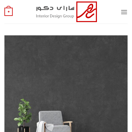
Ski
t
0
conten