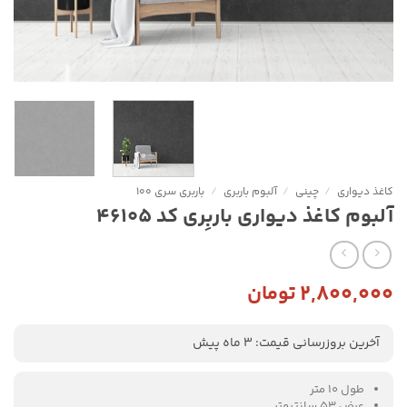
کاغذ دیواری
/
چینی
/
آلبوم باربری
/
باربری سری 100
آلبوم کاغذ دیواری باربِری کد 46105
۲,۸۰۰,۰۰۰
تومان
آخرین بروزرسانی قیمت: 3 ماه پیش
طول 10 متر
عرض 53 سانتیمتر