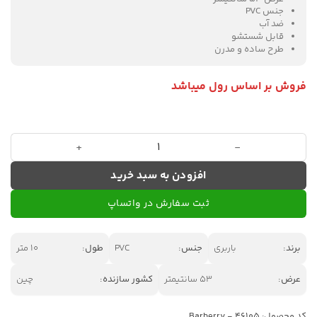
جنس PVC
ضد آب
قابل شستشو
طرح ساده و مدرن
فروش بر اساس رول میباشد
آلبوم کاغذ دیواری باربِری کد 46105 عدد
افزودن به سبد خرید
ثبت سفارش در واتساپ
برند:
باربری
جنس:
PVC
طول:
10 متر
عرض:
53 سانتیمتر
کشور سازنده:
چین
کد محصول:
Barberry - 46105