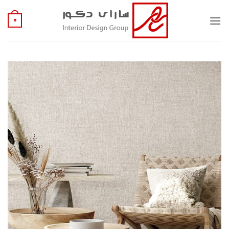
Ski
t
0
conten