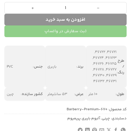
آلبوم کاغذ دیواری باربری پریمیوم سری 670 عدد
افزودن به سبد خرید
ثبت سفارش در واتساپ
46721, 46722,
46723, 46724,
طرح
46725, 46726,
/
برند:
باربری
جنس:
PVC
46727, 46728,
رنگ:
46729, 46730,
46731, 46732
طول:
10 متر
عرض:
53 سانتیمتر
کشور سازنده:
چین
کد محصول:
Barberry-Premium-670
دستبندی:
چینی
,
آلبوم باربری پریمیوم