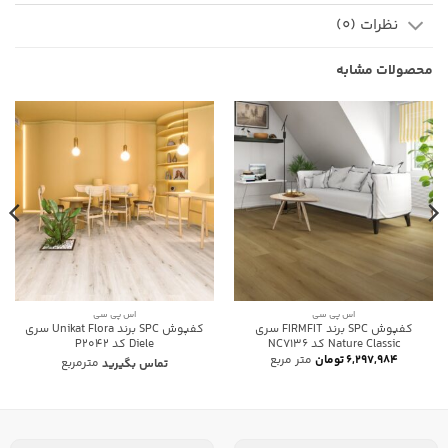
نظرات (0)
محصولات مشابه
اس پی سی
اس پی سی
کفپوش SPC برند FIRMFIT سری
کفپوش SPC برند Unikat Flora سری
Nature Classic کد NC7136
Diele کد P2042
۶,۲۹۷,۹۸۴
تومان
متر مربع
تماس بگیرید
مترمربع