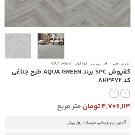
اس پی سی
/
اس پی سی آکوا گرین | AQUA GREEN
کفپوش SPC برند AQUA GREEN طرح جناغی
کد AH2472
۴,۷۰۶,۱۱۴
تومان
متر مربع
آخرین بروزرسانی قیمت: 1 روز پیش