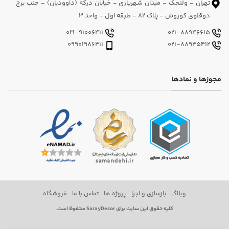
تهران - ولنجک - میدان شهریاری - خیابان درکه (داوودیان) - جنب برج
دوقلوی کوروش - پلاک 82 - طبقه اول - واحد 3
021-91006411
021-88946615
09901986411
021-88945412
مجوزها و نمادها
وبلاگ
بازسازی و اجرا
پروژه ها
تماس با ما
فروشگاه
کلیه حقوق این سایت برای SarayDecor محفوظ است.