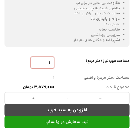
مقاومت بی نظیر در برابر آب
ظاهری شبیه به چوب طبیعی
مقاومت در برابر خراش و لکه
دوام و پایداری بالا
عایق صدا
مناسب حمام
سرویس بهداشتی
آشپزخانه و مکان های نم دار
مساحت موردنیاز (متر مربع)
مساحت (متر مربع) واقعی
1
مجموع قیمت
3,579,000 تومان
کفپوش SPC برند AQUA GREEN طرح جناغی کد AH2472 عدد
افزودن به سبد خرید
ثبت سفارش در واتساپ