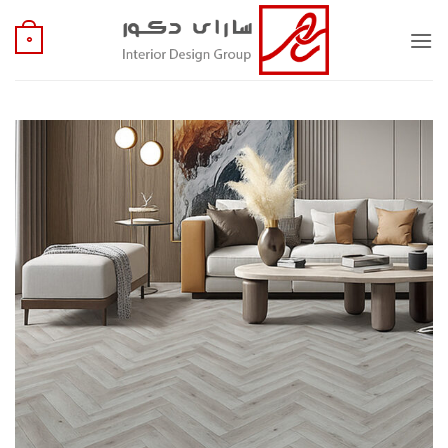
Ski
t
0
conten