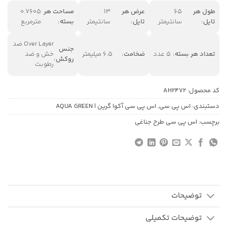
طول هر
65
عرض هر
13
مساحت هر
0.7605
تایل:
سانتیمتر
تایل:
سانتیمتر
بسته:
مترمربع
Over Layer ضد
جنس
تعداد هر بسته:
5 عدد
ضخامت:
6.5 میلیمتر
خش و ضد
روکش:
رطوبت
کد محصول:
AH2472
دستبندی:
اس پی سی
,
اس پی سی آکوا گرین | AQUA GREEN
برچسب:
اس پی سی طرح جناغی
توضیحات
توضیحات تکمیلی