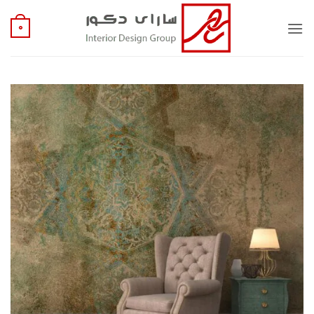
Ski
t
0
conten