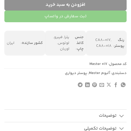
افزودن به سبد خرید
ثبت سفارش در واتساپ
جنس
پترا, فیبرو,
رنگ
CA8-017,
کاغذ
لوتوس,
کشور سازنده:
ایران
پوستر:
CA8-018
چاپ:
اوربان
کد محصول:
Master 017
دستبندی:
آلبوم Master
,
پوستر دیواری
توضیحات
توضیحات تکمیلی