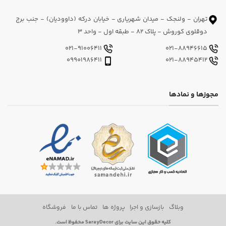
تهران - ولنجک - میدان شهریاری - خیابان درکه (داوودیان) - جنب برج
دوقلوی کوروش - پلاک 82 - طبقه اول - واحد 3
021-91006411
021-88946615
09901986411
021-88945412
مجوزها و نمادها
وبلاگ
بازسازی و اجرا
پروژه ها
تماس با ما
فروشگاه
کلیه حقوق این سایت برای SarayDecor محفوظ است.