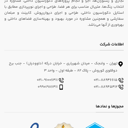
تجاری و رستوران‌ها، اجرا و انجام پروژه‌های دکوراسیون داخلی، مشاوره در
انتخاب رنگ‌ها، متریال مناسب برای هر فضا، طراحی و اجرای نورپردازی مطابق با
استایل دکوراسیون داخلی، طراحی و اجرای دیواررپوش، کابینت و مبلمان
سفارشی و همچنین مشاوره در مورد بهبود و بهینه‌سازی فضاهای داخلی و
بهره‌وری از آنها می‌باشد.
اطلاعات شرکت
تهران - ولنجک - میدان شهریاری - خیابان درکه (داوودیان) - جنب برج
دوقلوی کوروش - پلاک 82 - طبقه اول - واحد 3
021-91006411
021-88946615
09901986411
021-88945412
مجوزها و نمادها