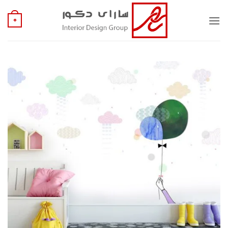
Ski
t
0
conten