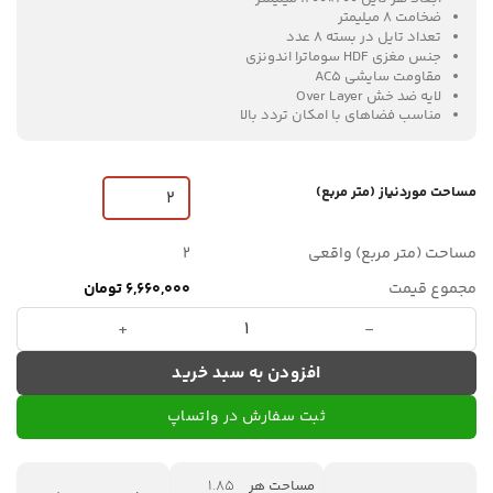
ضخامت 8 ميليمتر
تعداد تايل در بسته 8 عدد
جنس مغزی HDF سوماترا اندونزی
مقاومت سايشی AC5
لایه ضد خش Over Layer
مناسب فضاهای با امکان تردد بالا
مساحت موردنیاز (متر مربع)
مساحت (متر مربع) واقعی
2
مجموع قیمت
6,660,000 تومان
لمینت VIBO کد 3511 عدد
افزودن به سبد خرید
ثبت سفارش در واتساپ
مساحت هر
1.85