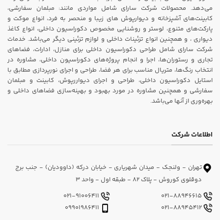
می‌دهد. محصولات شرکت سارای شامل مواردی مانند: مبلمان سفارشی،
کابینت‌های آشپزخانه و دیوارپوش های زیبا و منحصر به فرد، انواع موکت و
پارکت‌های متنوع، لوستر و روشنایی مخصوص دکوراسیون داخلی، انواع کاغذ
دیواری ، و همچنین انواع تزئینات داخلی و لوازم تزئینی دیگر می‌باشد. خدمات
شرکت سارای شامل طراحی دکوراسیون داخلی برای منازل، ادارات، فضاهای
تجاری و رستوران‌ها، اجرا و انجام پروژه‌های دکوراسیون داخلی، مشاوره در
انتخاب رنگ‌ها، متریال مناسب برای هر فضا، طراحی و اجرای نورپردازی مطابق با
استایل دکوراسیون داخلی، طراحی و اجرای دیواررپوش، کابینت و مبلمان
سفارشی و همچنین مشاوره در مورد بهبود و بهینه‌سازی فضاهای داخلی و
بهره‌وری از آنها می‌باشد.
اطلاعات شرکت
تهران - ولنجک - میدان شهریاری - خیابان درکه (داوودیان) - جنب برج
دوقلوی کوروش - پلاک 82 - طبقه اول - واحد 3
021-91006411
021-88946615
09901986411
021-88945412