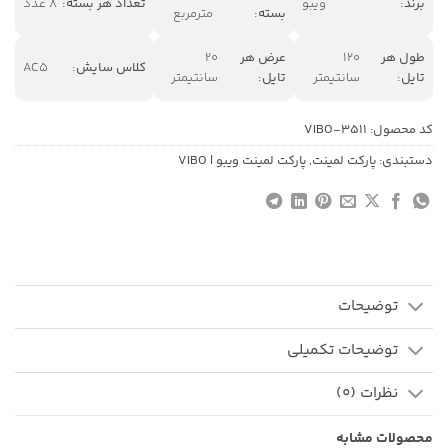
برند:
ویبو
تعداد هر بسته:
8 عدد
بسته:
مترمربع
طول هر
120
عرض هر
20
کلاس سایش:
AC5
تایل:
سانتیمتر
تایل:
سانتیمتر
کد محصول:
VIBO-3511
دستبندی:
پارکت لمینت
,
پارکت لمینت ویبو | VIBO
توضیحات
توضیحات تکمیلی
نظرات (0)
محصولات مشابه