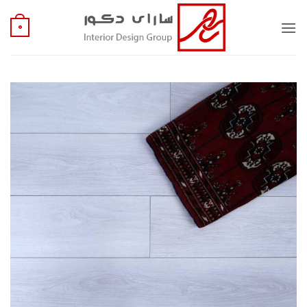
Ski
t
0
conten