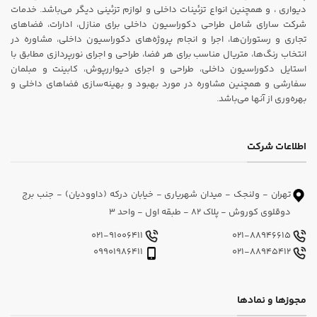
دیواری ، و همچنین انواع تزئینات داخلی و لوازم تزئینی دیگر می‌باشد. خدمات
شرکت سارای شامل طراحی دکوراسیون داخلی برای منازل، ادارات، فضاهای
تجاری و رستوران‌ها، اجرا و انجام پروژه‌های دکوراسیون داخلی، مشاوره در
انتخاب رنگ‌ها، متریال مناسب برای هر فضا، طراحی و اجرای نورپردازی مطابق با
استایل دکوراسیون داخلی، طراحی و اجرای دیواررپوش، کابینت و مبلمان
سفارشی و همچنین مشاوره در مورد بهبود و بهینه‌سازی فضاهای داخلی و
بهره‌وری از آنها می‌باشد.
اطلاعات شرکت
تهران - ولنجک - میدان شهریاری - خیابان درکه (داوودیان) - جنب برج
دوقلوی کوروش - پلاک 82 - طبقه اول - واحد 3
021-91006411
021-88946615
09901986411
021-88945412
مجوزها و نمادها