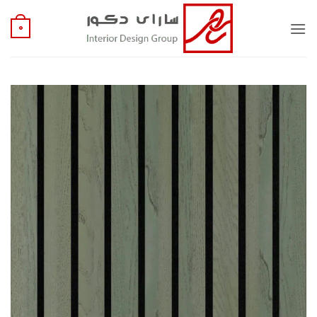
Ski
t
0
conten