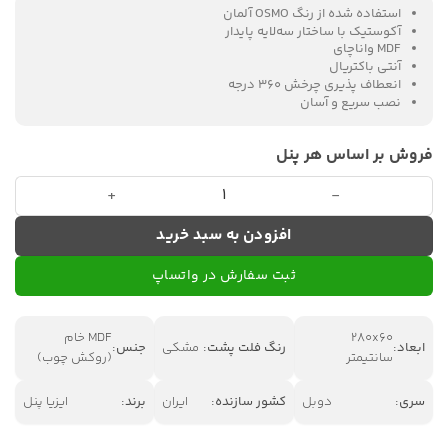
استفاده شده از رنگ OSMO آلمان
آکوستیک با ساختار سه‌لایه پایدار
MDF واناچای
آنتی باکتریال
انعطاف پذیری چرخش ۳۶۰ درجه
نصب سریع و آسان
فروش بر اساس هر پنل
دیوارپوش چوبی دوبل ایزیا پنل کد 1008 عدد
افزودن به سبد خرید
ثبت سفارش در واتساپ
280x60
MDF خام
ابعاد:
رنگ فلت پشت:
مشکی
جنس:
سانتیمتر
(روکش چوب)
سری:
دوبل
کشور سازنده:
ایران
برند:
ایزیا پنل