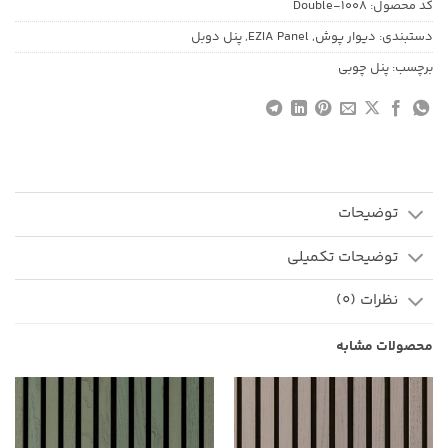
کد محصول:
Double-1008
دستبندی:
دیوار پوش
,
EZIA Panel
,
پنل دوبل
برچسب:
پنل چوبی
توضیحات
توضیحات تکمیلی
نظرات (0)
محصولات مشابه