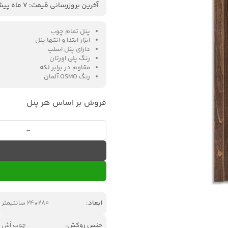
آخرین بروزرسانی قیمت: 7 ماه پیش
پنل تمام چوب
ابزار ابتدا و انتها پنل
دارای پنل اسلپ
رنگ پلی‌ اورتان
مقاوم در برابر لکه
رنگ OSMO آلمان
فروش بر اساس هر پنل
دیوارپوش چوبی ایزیاوود کد S036 عدد
ابعاد:
280*24 سانتیمتر
جنس روکش:
چوب اَش