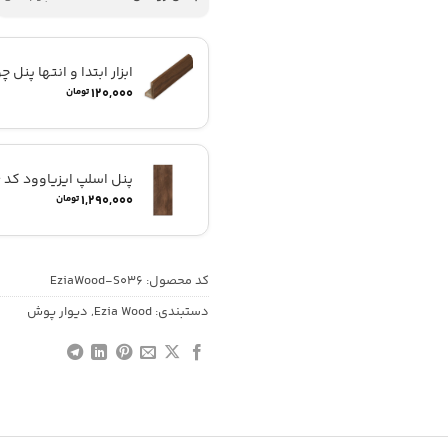
ابزار ابتدا و انتها پنل چ
۱۲۰,۰۰۰
تومان
پنل اسلپ ایزیاوود کد S036
۱,۲۹۰,۰۰۰
تومان
کد محصول:
EziaWood-S036
دستبندی:
Ezia Wood
,
دیوار پوش