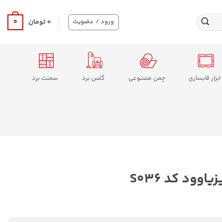
0
ورود / عضویت
۰
تومان
ابزار قابسازی
چمن مصنوعی
گلس برد
سمنت برد
وود کد S036