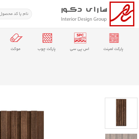
Ski
t
جستجو
برای:
conten
پارکت لمینت
اس پی سی
پارکت چوب
موکت