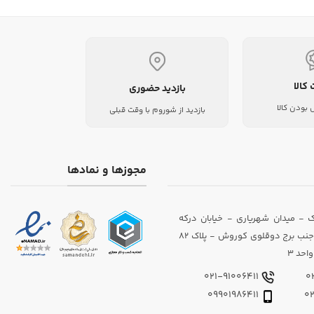
 کالا
بازدید حضوری
بودن کالا
بازدید از شوروم با وقت قبلی
مجوزها و نمادها
 - میدان شهریاری - خیابان درکه
(داوودیان) - جنب برج دوقلوی کوروش - پلاک 82
احد 3
021-91006411
09901986411