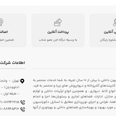
 آنلاین
پرداخت آنلاین
اصالت
شاوره رایگان
به وسیله درگاه امن عضو شتاب
تضمین اصل 
اطلاعات شرکت
شرکت دکوراسیون داخلی سارای، یکی از پیشروان در زمینه طراحی و اجرای دکوراسیون داخلی با بیش از ۱۰ سال تجربه، به شما خدمات منحصر به
تهران - ولنجک
ابینت‌های آشپزخانه و دیوارپوش های زیبا و منحصر به فرد،
اع کاغذ دیواری ، و همچنین انواع تزئینات داخلی و لوازم
- طبقه اول - و
ازل، ادارات، فضاهای تجاری و رستوران‌ها، اجرا و انجام
فضا، طراحی و اجرای نورپردازی مطابق با استایل دکوراسیون
021-88946615
ورد بهبود و بهینه‌سازی فضاهای داخلی و بهره‌وری از آنها
021-88945412