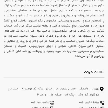
شرکت دکوراسیون داخلی سارای، یکی از پیشروان در زمینه طراحی و اجرای
دکوراسیون داخلی با بیش از ۱۰ سال تجربه، به شما خدمات منحصر به فردی ارائه
می‌دهد. محصولات شرکت سارای شامل مواردی مانند: مبلمان سفارشی،
کابینت‌های آشپزخانه و دیوارپوش های زیبا و منحصر به فرد، انواع موکت و
پارکت‌های متنوع، لوستر و روشنایی مخصوص دکوراسیون داخلی، انواع کاغذ
دیواری ، و همچنین انواع تزئینات داخلی و لوازم تزئینی دیگر می‌باشد. خدمات
شرکت سارای شامل طراحی دکوراسیون داخلی برای منازل، ادارات، فضاهای
تجاری و رستوران‌ها، اجرا و انجام پروژه‌های دکوراسیون داخلی، مشاوره در
انتخاب رنگ‌ها، متریال مناسب برای هر فضا، طراحی و اجرای نورپردازی مطابق با
استایل دکوراسیون داخلی، طراحی و اجرای دیواررپوش، کابینت و مبلمان
سفارشی و همچنین مشاوره در مورد بهبود و بهینه‌سازی فضاهای داخلی و
بهره‌وری از آنها می‌باشد.
اطلاعات شرکت
تهران - ولنجک - میدان شهریاری - خیابان درکه (داوودیان) - جنب برج
دوقلوی کوروش - پلاک 82 - طبقه اول - واحد 3
021-91006411
021-88946615