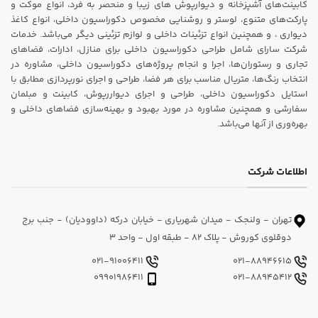
کابینت‌های آشپزخانه و دیوارپوش های زیبا و منحصر به فرد، انواع موکت و
پارکت‌های متنوع، لوستر و روشنایی مخصوص دکوراسیون داخلی، انواع کاغذ
دیواری ، و همچنین انواع تزئینات داخلی و لوازم تزئینی دیگر می‌باشد. خدمات
شرکت سارای شامل طراحی دکوراسیون داخلی برای منازل، ادارات، فضاهای
تجاری و رستوران‌ها، اجرا و انجام پروژه‌های دکوراسیون داخلی، مشاوره در
انتخاب رنگ‌ها، متریال مناسب برای هر فضا، طراحی و اجرای نورپردازی مطابق با
استایل دکوراسیون داخلی، طراحی و اجرای دیواررپوش، کابینت و مبلمان
سفارشی و همچنین مشاوره در مورد بهبود و بهینه‌سازی فضاهای داخلی و
بهره‌وری از آنها می‌باشد.
اطلاعات شرکت
تهران - ولنجک - میدان شهریاری - خیابان درکه (داوودیان) - جنب برج
دوقلوی کوروش - پلاک 82 - طبقه اول - واحد 3
021-91006411
021-88946615
09901986411
021-88945412