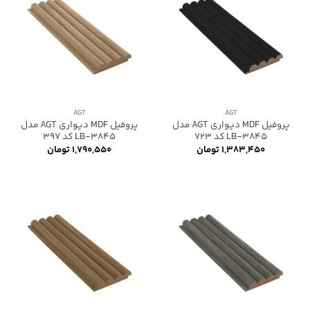
AGT
AGT
پروفیل MDF دیواری AGT مدل
پروفیل MDF دیواری AGT مدل
LB-3845 کد 723
LB-3845 کد 397
۱,۳۸۳,۴۵۰
تومان
۱,۷۹۰,۵۵۰
تومان